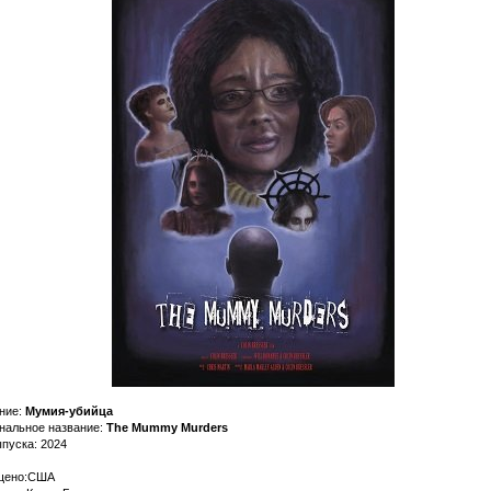
ние:
Мумия-убийца
нальное название:
The Mummy Murders
ыпуска: 2024
щено:США