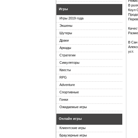
Режис
В рол
Игры
Коул 
Продо
Игры 2019 года
Перев
Экшены
Качес
Разме
Шутеры
Драки
В Сан
Алекс
Аркады
уст.
Стратегии
Симуляторы
Квесты
RPG
Adventure
Спортивные
Гонки
Ожидаемые игры
Онлайн игры
Клиентские игры
Браузерные игры