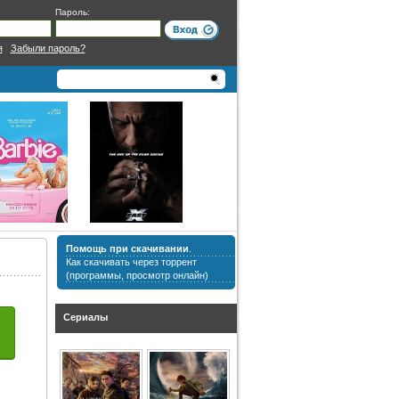
Пароль:
я
|
Забыли пароль?
Помощь при скачивании
.
Как скачивать через торрент
(программы, просмотр онлайн)
Сериалы