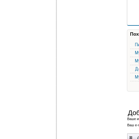
Пох
Пи
М
М
Д
М
Доб
Ваше и
Ваш e-m