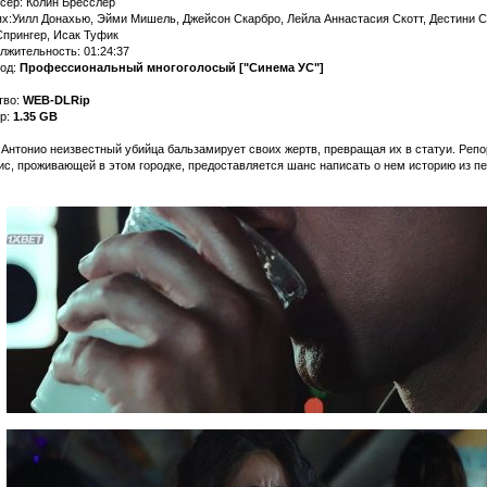
сер: Колин Бресслер
ях:Уилл Донахью, Эйми Мишель, Джейсон Скарбро, Лейла Аннастасия Скотт, Дестини С
Спрингер, Исак Туфик
лжительность: 01:24:37
од:
Профессиональный многоголосый ["Синема УС"]
тво:
WEB-DLRip
р:
1.35 GB
 Антонио неизвестный убийца бальзамирует своих жертв, превращая их в статуи. Репо
ис, проживающей в этом городке, предоставляется шанс написать о нем историю из п