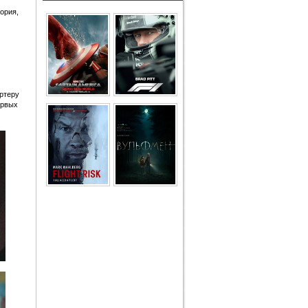
ория,
ртеру
ервых