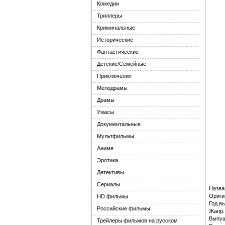
Комедии
Триллеры
Криминальные
Исторические
Фантастические
Детские/Семейные
Приключения
Мелодрамы
Драмы
Ужасы
Документальные
Мультфильмы
Аниме
Эротика
Детективы
Сериалы
Назва
Ориги
HD фильмы
Год в
Российские фильмы
Жанр:
Выпу
Трейлеры фильмов на русском