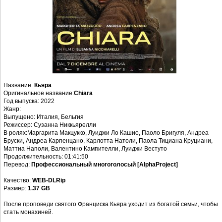
Название:
Кьяра
Оригинальное название:
Chiara
Год выпуска: 2022
Жанр:
Выпущено: Италия, Бельгия
Режиссер: Сузанна Никкьярелли
В ролях:Маргарита Макцукко, Луиджи Ло Кашио, Паоло Бригуля, Андреа
Бруски, Андреа Карпенцано, Карлотта Натоли, Паола Тициана Круциани,
Маттиа Наполи, Валентино Кампителли, Луиджи Вестуто
Продолжительность: 01:41:50
Перевод:
Профессиональный многоголосый [AlphaProject]
Качество:
WEB-DLRip
Размер:
1.37 GB
После проповеди святого Франциска Кьяра уходит из богатой семьи, чтобы
стать монахиней.