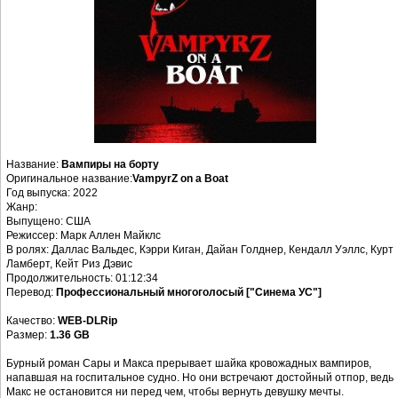
Название:
Вампиры на борту
Оригинальное название:
VampyrZ on a Boat
Год выпуска: 2022
Жанр:
Выпущено: США
Режиссер: Марк Аллен Майклс
В ролях: Даллас Вальдес, Кэрри Киган, Дайан Голднер, Кендалл Уэллс, Курт
Ламберт, Кейт Риз Дэвис
Продолжительность: 01:12:34
Перевод:
Профессиональный многоголосый ["Синема УС"]
Качество:
WEB-DLRip
Размер:
1.36 GB
Бурный роман Сары и Макса прерывает шайка кровожадных вампиров,
напавшая на госпитальное судно. Но они встречают достойный отпор, ведь
Макс не остановится ни перед чем, чтобы вернуть девушку мечты.