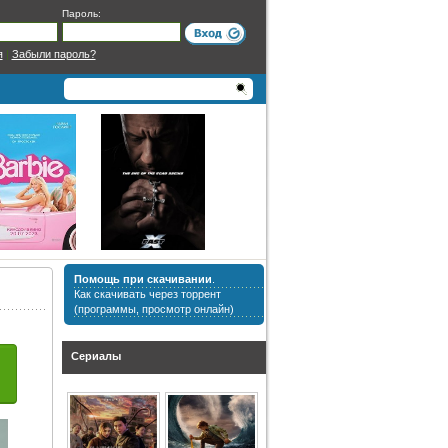
Пароль:
я
|
Забыли пароль?
Помощь при скачивании
.
Как скачивать через торрент
(программы, просмотр онлайн)
Сериалы