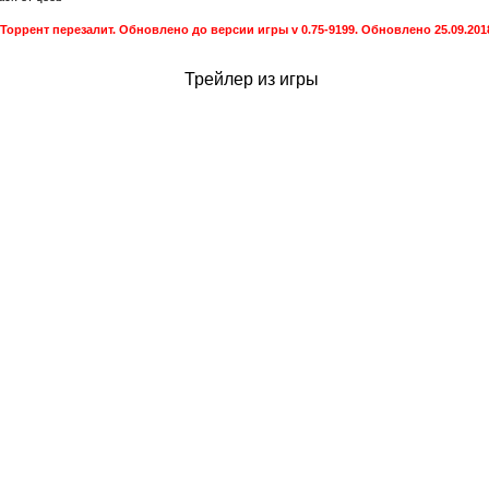
Торрент перезалит. Обновлено до версии игры v 0.75-9199. Обновлено 25.09.2018
Трейлер из игры