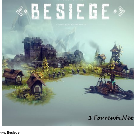
ние:
Besiege