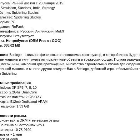
ыпуска: Ранний доступ с 28 января 2015
Simulation, Sandbox, Indie, Strategy
отчик: Spiderling Studios
льство: Spiderling Studios
орма: PC
здания: RePack
нтерфейса: Русский, Английский, Multi9
озвучки: Отсутствует
тка:
Не требуется (DRM Free от GOG)
р:
388.02 MB
ание:
Besiege - стильная физическая головоломка-конструктор, в которой игрок будет 
ые машины и уничтожать ими различные объекты и вражеских солдат. Полная разруш
 песочницы, кампания для прохождения, множество строительных блоков для создани
ельной машины и многое другое ожидает Вас в Besiege, дебютной игре небольшой анг
 Spiderling.
мные требования
:
ndows XP SP3, 7, 8, 10
ссор: 2.2Ghz Dual Core
тивная память: 2 GB ОЗУ
карта: 512mb Dedicated VRAM
 на диске: 1.33 GB
нности репака
:
основу взята DRM Free версия от gog
на языка в настройках игры
ия игры - 0.75-9199
новка ~ 1 мин
ack от qoob