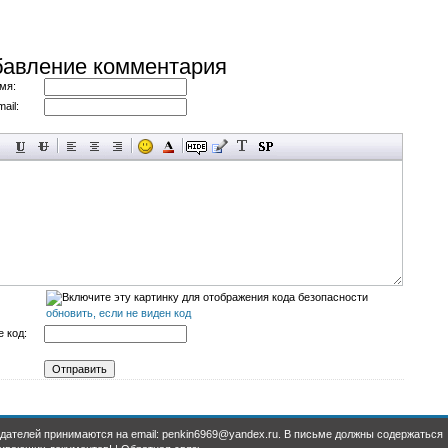
авление комментария
мя:
ail:
обновить, если не виден код
 код:
дателей принимаются на email: penkin6969@yandex.ru. В письме должны содержаться