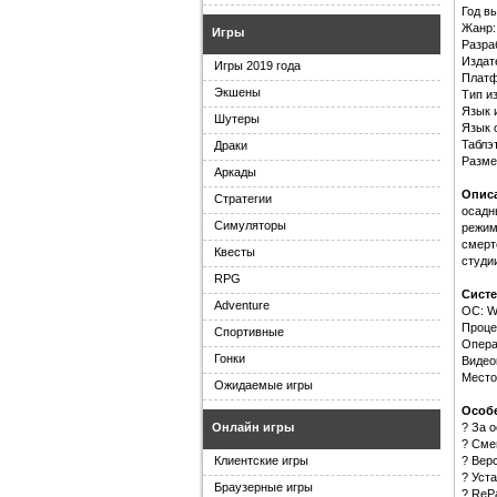
Год в
Жанр: 
Игры
Разраб
Издате
Игры 2019 года
Платф
Экшены
Тип и
Язык и
Шутеры
Язык 
Таблэ
Драки
Разме
Аркады
Опис
Стратегии
осадн
Симуляторы
режим
смерт
Квесты
студии
RPG
Систе
Adventure
ОС: Wi
Проце
Спортивные
Опера
Гонки
Видео
Место
Ожидаемые игры
Особе
? За 
Онлайн игры
? Сме
? Верс
Клиентские игры
? Уста
Браузерные игры
? ReP