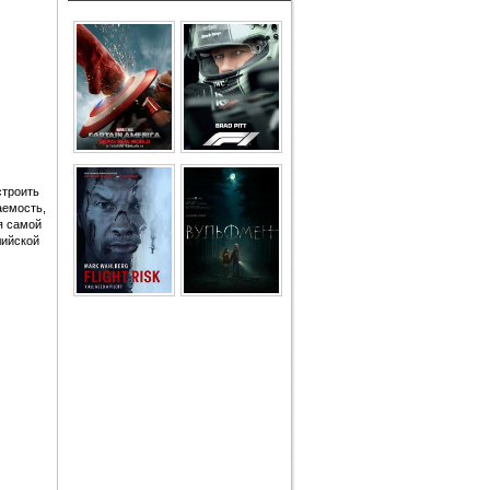
строить
аемость,
я самой
лийской