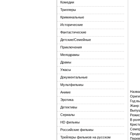
Комедии
Триллеры
Криминальные
Исторические
Фантастические
Детские/Семейные
Приключения
Мелодрамы
Драмы
Ужасы
Документальные
Мультфильмы
Назва
Аниме
Ориги
Эротика
Год в
Жанр:
Детективы
Выпущ
Сериалы
Режис
В рол
HD фильмы
Крист
Семпр
Российские фильмы
Продо
Трейлеры фильмов на русском
Перев