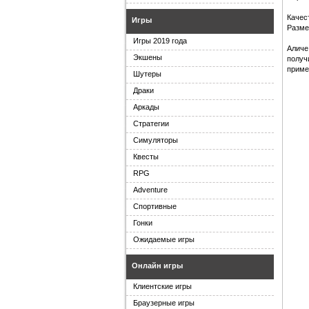
Качес
Игры
Разме
Игры 2019 года
Аличе
Экшены
получ
приме
Шутеры
Драки
Аркады
Стратегии
Симуляторы
Квесты
RPG
Adventure
Спортивные
Гонки
Ожидаемые игры
Онлайн игры
Клиентские игры
Браузерные игры