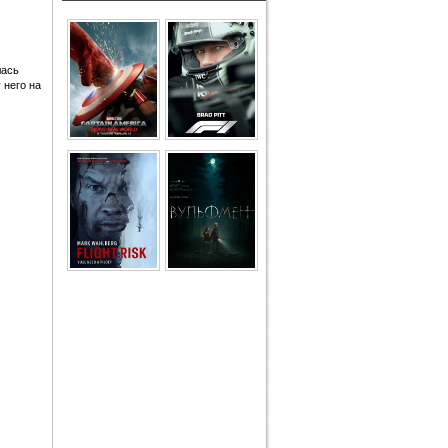
лась
 него на