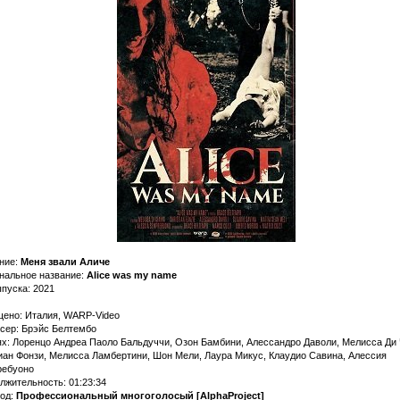
ние:
Меня звали Аличе
нальное название:
Alice was my name
ыпуска: 2021
ено: Италия, WARP-Video
сер: Брэйс Белтембо
ях: Лоренцо Андреа Паоло Бальдуччи, Озон Бамбини, Алессандро Даволи, Мелисса Ди 
иан Фонзи, Мелисса Ламбертини, Шон Мели, Лаура Микус, Клаудио Савина, Алессия
ебуоно
лжительность: 01:23:34
од:
Профессиональный многоголосый [AlphaProject]