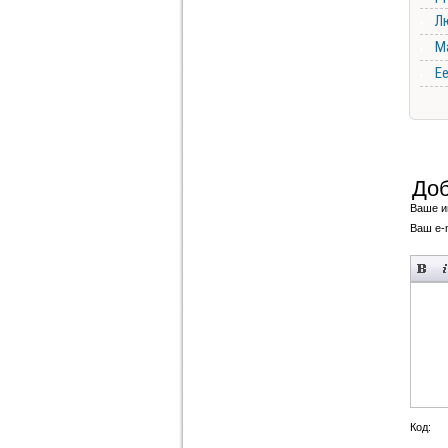
Лю
М
Ее
Доб
Ваше и
Ваш e-m
Код: