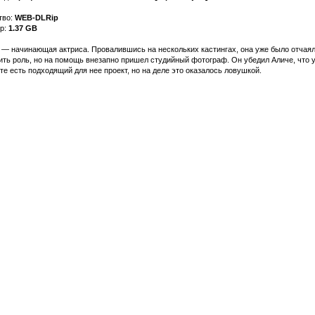
тво:
WEB-DLRip
р:
1.37 GB
 — начинающая актриса. Провалившись на нескольких кастингах, она уже было отчая
ить роль, но на помощь внезапно пришел студийный фотограф. Он убедил Аличе, что у
те есть подходящий для нее проект, но на деле это оказалось ловушкой.