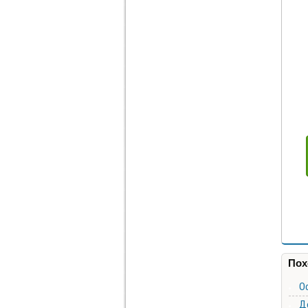
Пох
О
Д