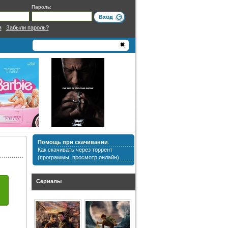
Пароль:
я
|
Забыли пароль?
Помощь при скачивании
.
Как скачивать через торрент
(программы, просмотр онлайн)
Сериалы