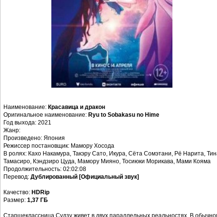
Наименование:
Красавица и дракон
Оригинальное наименование:
Ryu to Sobakasu no Hime
Год выхода: 2021
Жанр:
Произведено: Япония
Режиссер постановщик: Мамору Хосода
В ролях: Кахо Накамура, Такэру Сато, Икура, Сёта Сомэтани, Рё Нарита, Тин
Тамасиро, Кэндзиро Цуда, Мамору Мияно, Тосиюки Морикава, Мами Кояма
Продолжительность: 02:02:08
Перевод:
Дублированный [Официальный звук]
Качество:
HDRip
Размер:
1,37 ГБ
Старшеклассница Судзу живет в двух параллельных реальностях. В обычно