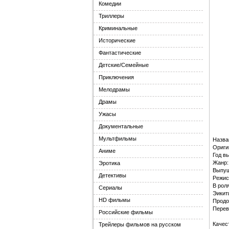
Комедии
Триллеры
Криминальные
Исторические
Фантастические
Детские/Семейные
Приключения
Мелодрамы
Драмы
Ужасы
Документальные
Мультфильмы
Назва
Ориги
Аниме
Год в
Жанр:
Эротика
Выпущ
Детективы
Режис
В рол
Сериалы
Эикит
HD фильмы
Продо
Перев
Российские фильмы
Качес
Трейлеры фильмов на русском