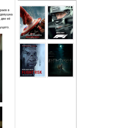
раев в
 девушка
 две её
ущего.