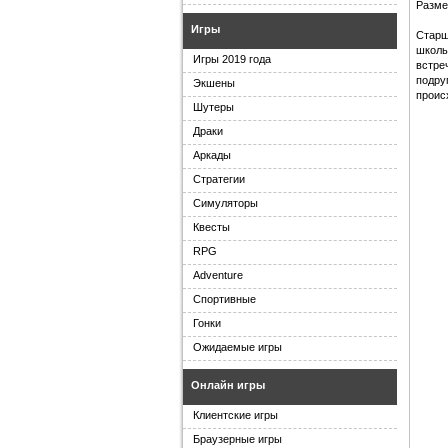
Разме
Игры
Старш
школь
Игры 2019 года
встре
подру
Экшены
проис
Шутеры
Драки
Аркады
Стратегии
Симуляторы
Квесты
RPG
Adventure
Спортивные
Гонки
Ожидаемые игры
Онлайн игры
Клиентские игры
Браузерные игры