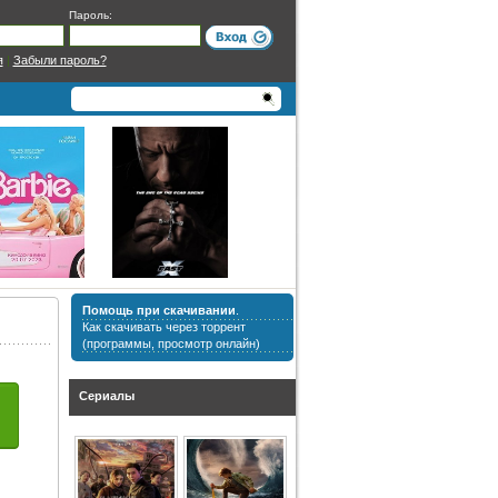
Пароль:
я
|
Забыли пароль?
Помощь при скачивании
.
Как скачивать через торрент
(программы, просмотр онлайн)
Сериалы