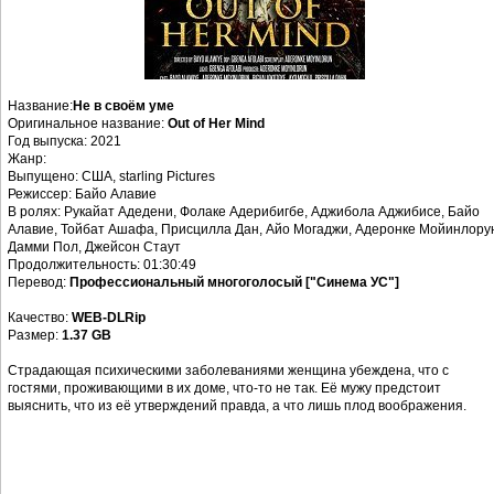
Название:
Не в своём уме
Оригинальное название:
Out of Her Mind
Год выпуска: 2021
Жанр:
Выпущено: США, starling Pictures
Режиссер: Байо Алавие
В ролях: Рукайат Адедени, Фолаке Адерибигбе, Аджибола Аджибисе, Байо
Алавие, Тойбат Ашафа, Присцилла Дан, Айо Могаджи, Адеронке Мойинлору
Дамми Пол, Джейсон Стаут
Продолжительность: 01:30:49
Перевод:
Профессиональный многоголосый ["Синема УС"]
Качество:
WEB-DLRip
Размер:
1.37 GB
Страдающая психическими заболеваниями женщина убеждена, что с
гостями, проживающими в их доме, что-то не так. Её мужу предстоит
выяснить, что из её утверждений правда, а что лишь плод воображения.