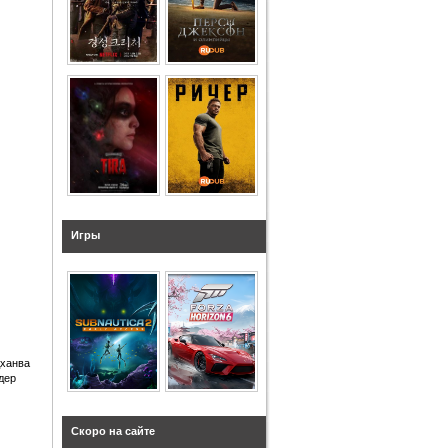
Игры
дханва
дер
Скоро на сайте