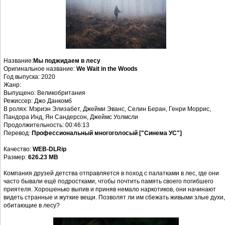
Название:
Мы поджидаем в лесу
Оригинальное название:
We Wait in the Woods
Год выпуска: 2020
Жанр:
Выпущено: Великобритания
Режиссер: Джо Данкомб
В ролях: Мэриэн Элизабет, Джейми Эванс, Селин Беран, Генри Моррис,
Пандора Инд, Ян Сандерсон, Джеймс Уолмсли
Продолжительность: 00:46:13
Перевод:
Профессиональный многоголосый ["Синема УС"]
Качество:
WEB-DLRip
Размер:
626.23 MB
Компания друзей детства отправляется в поход с палатками в лес, где они
часто бывали ещё подростками, чтобы почтить память своего погибшего
приятеля. Хорошенько выпив и приняв немало наркотиков, они начинают
видеть странные и жуткие вещи. Позволят ли им сбежать живыми злые духи,
обитающие в лесу?