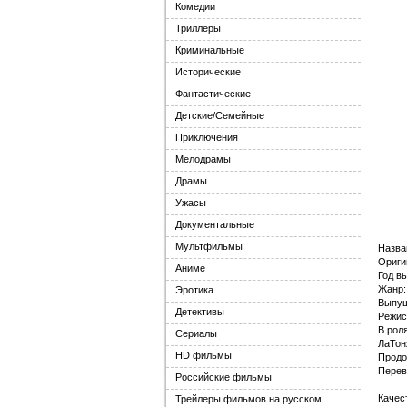
Комедии
Триллеры
Криминальные
Исторические
Фантастические
Детские/Семейные
Приключения
Мелодрамы
Драмы
Ужасы
Документальные
Мультфильмы
Назва
Ориги
Аниме
Год в
Жанр:
Эротика
Выпуще
Детективы
Режис
В рол
Сериалы
ЛаТон
HD фильмы
Продо
Перев
Российские фильмы
Качес
Трейлеры фильмов на русском