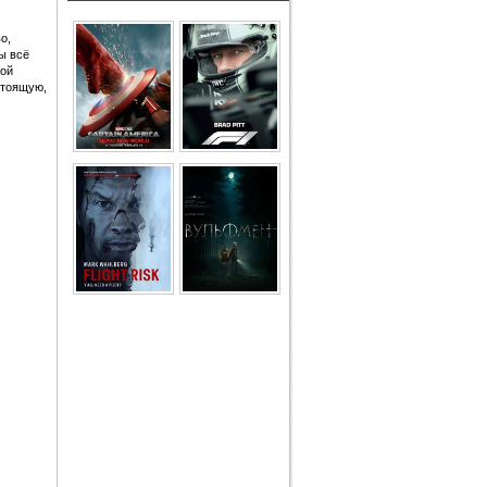
о,
ы всё
той
стоящую,