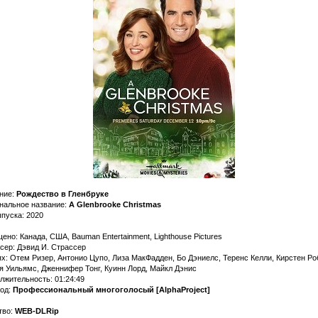
ние:
Рождество в Гленбруке
нальное название:
A Glenbrooke Christmas
ыпуска: 2020
но: Канада, США, Bauman Entertainment, Lighthouse Pictures
сер: Дэвид И. Страссер
ях: Отем Ризер, Антонио Цупо, Лиза МакФадден, Бо Дэниелс, Теренс Келли, Кирстен Ро
я Уильямс, Дженнифер Тонг, Куинн Лорд, Майкл Дэнис
лжительность: 01:24:49
од:
Профессиональный многоголосый [AlphaProject]
тво:
WEB-DLRip