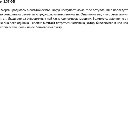
р:
1.37 GB
 Морган родилась в богатой семье. Когда наступает момент её вступления в наследств
ая женщина осознаёт всю грядущую ответственность. Она понимает, что с этой минут
ится. Люди всегда относились к ней как к «денежному мешку». Возможно, именно по э
не она пока одинока. Героиня мечтает встретить человека, который влюбится в неё на
 количество нулей на её банковском счету.