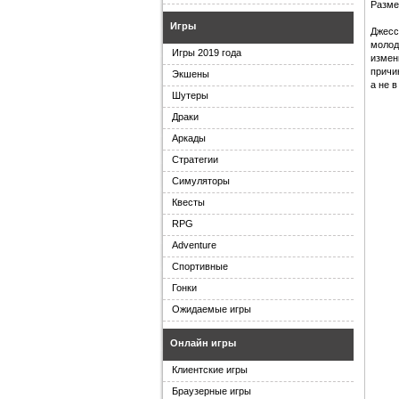
Разме
Игры
Джесс
молод
Игры 2019 года
измен
причи
Экшены
а не в
Шутеры
Драки
Аркады
Стратегии
Симуляторы
Квесты
RPG
Adventure
Спортивные
Гонки
Ожидаемые игры
Онлайн игры
Клиентские игры
Браузерные игры