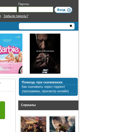
Пароль:
я
|
Забыли пароль?
Помощь при скачивании
.
т
Как скачивать через торрент
(программы, просмотр онлайн)
Сериалы