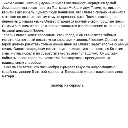
Тихом океане. Наконец мужчина имеет возможность вернуться домой.
Дома парня встречает сестра Теа, мама Мойра и друг Томми, которые не
верили в его гибель. Однако люди понимают, что Оливер сильно изменился,
хотя сам он не хочет в этом кому-то признаваться. После возвращения,
переосмысливший жизнь Оливер старается искупить свои прошлые грехи.
Самым большим желанием парня становится возобновление отношений с
бывшей девушкой Лорел.
Теперь Оливер хочет прославить свой город, и он становится тайным
мстителем, который носит лук со стрелами и зеленый костюм. Однако этот
герой должен работать только ночью Днем же Оливер ведет вполне обычну
жизнь. Однако «народным мстителем» начинает интересоваться Квэнтин
Лэнс – отец Лорел и по совместительству агент спецслужб. Он должен
поймать нового героя-линчевателя, борющегося с преступностью
радикальным способом.
Также выясняется, что мать Мойра скрывает какую-то информацию о
кораблекрушении 5-летней давности. Теперь сын узнает настоящее лицо
матери…
Трейлер из сериала