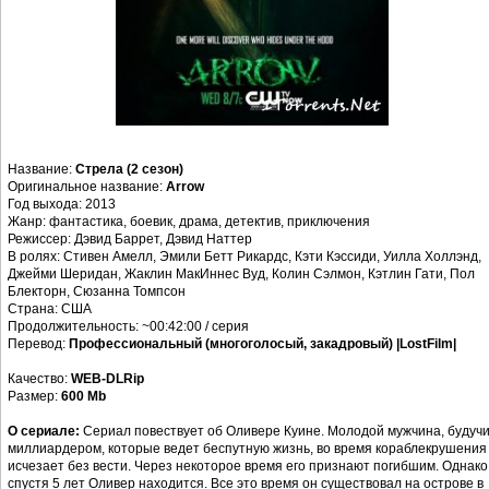
Название:
Стрела (2 сезон)
Оригинальное название:
Arrow
Год выхода: 2013
Жанр: фантастика, боевик, драма, детектив, приключения
Режиссер: Дэвид Баррет, Дэвид Наттер
В ролях: Стивен Амелл, Эмили Бетт Рикардс, Кэти Кэссиди, Уилла Холлэнд,
Джейми Шеридан, Жаклин МакИннес Вуд, Колин Сэлмон, Кэтлин Гати, Пол
Блекторн, Сюзанна Томпсон
Страна: США
Продолжительность: ~00:42:00 / серия
Перевод:
Профессиональный (многоголосый, закадровый) |LostFilm|
Качество:
WEB-DLRip
Размер:
600 Mb
О сериале:
Сериал повествует об Оливере Куине. Молодой мужчина, будуч
миллиардером, которые ведет беспутную жизнь, во время кораблекрушения
исчезает без вести. Через некоторое время его признают погибшим. Однако
спустя 5 лет Оливер находится. Все это время он существовал на острове в