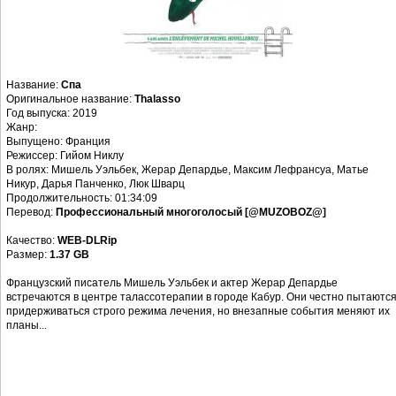
Название:
Спа
Оригинальное название:
Thalasso
Год выпуска: 2019
Жанр:
Выпущено: Франция
Режиссер: Гийом Никлу
В ролях: Мишель Уэльбек, Жерар Депардье, Максим Лефрансуа, Матье
Никур, Дарья Панченко, Люк Шварц
Продолжительность: 01:34:09
Перевод:
Профессиональный многоголосый [@MUZOBOZ@]
Качество:
WEB-DLRip
Размер:
1.37 GB
Французский писатель Мишель Уэльбек и актер Жерар Депардье
встречаются в центре талассотерапии в городе Кабур. Они честно пытаютс
придерживаться строго режима лечения, но внезапные события меняют их
планы...