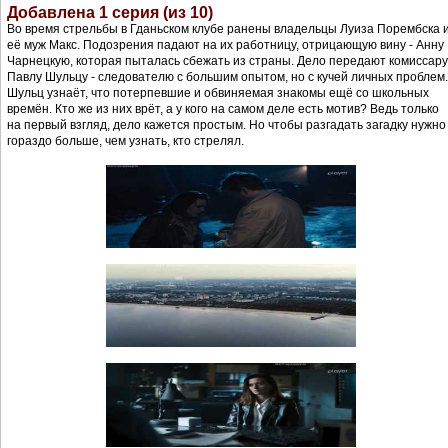
Добавлена 1 серия (из 10)
Во время стрельбы в Гданьском клубе ранены владельцы Луиза Порембска 
её муж Макс. Подозрения падают на их работницу, отрицающую вину - Анну
Чарнецкую, которая пыталась сбежать из страны. Дело передают комиссару
Павлу Шульцу - следователю с большим опытом, но c кучей личных проблем.
Шульц узнаёт, что потерпевшие и обвиняемая знакомы ещё со школьных
времён. Кто же из них врёт, а у кого на самом деле есть мотив? Ведь только
на первый взгляд, дело кажется простым. Но чтобы разгадать загадку нужно
гораздо больше, чем узнать, кто стрелял.