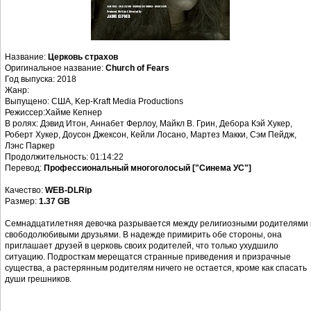
Название:
Церковь страхов
Оригинальное название:
Church of Fears
Год выпуска: 2018
Жанр:
Выпущено: США, Kep-Kraft Media Productions
Режиссер:Хайме Кепнер
В ролях: Дэвид Итон, Аннабет Ферлоу, Майкл В. Грин, Дебора Кэй Хукер,
Роберт Хукер, Доусон Джексон, Кейли Лосано, Мартез Макки, Сэм Пейдж,
Лэнс Паркер
Продолжительность: 01:14:22
Перевод:
Профессиональный многоголосый ["Синема УС"]
Качество:
WEB-DLRip
Размер:
1.37 GB
Семнадцатилетняя девочка разрывается между религиозными родителями 
свободолюбивыми друзьями. В надежде примирить обе стороны, она
приглашает друзей в церковь своих родителей, что только ухудшило
ситуацию. Подросткам мерещатся странные приведения и призрачные
существа, а растерянным родителям ничего не остается, кроме как спасать
души грешников.