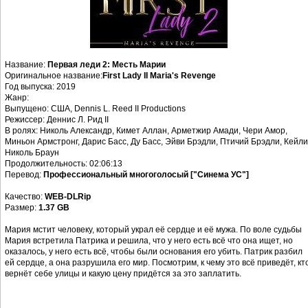
Название:
Первая леди 2: Месть Марии
Оригинальное название:
First Lady II Maria's Revenge
Год выпуска: 2019
Жанр:
Выпущено: США, Dennis L. Reed II Productions
Режиссер: Деннис Л. Рид II
В ролях: Николь Александр, Кимет Аллан, Арметжир Амади, Чери Амор,
Миньон Армстронг, Дарис Басс, Ду Басс, Эйви Брэдли, Птичий Брэдли, Кейли
Николь Браун
Продолжительность: 02:06:13
Перевод:
Профессиональный многоголосый ["Синема УС"]
Качество:
WEB-DLRip
Размер:
1.37 GB
Мария мстит человеку, который украл её сердце и её мужа. По воле судьбы
Мария встретила Патрика и решила, что у него есть всё что она ищет, но
оказалось, у него есть всё, чтобы были основания его убить. Патрик разбил
ей сердце, а она разрушила его мир. Посмотрим, к чему это всё приведёт, кт
вернёт себе улицы и какую цену придётся за это заплатить.