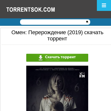
Логин:
Пароль:
Регистрация
|
Забыли пароль?
Омен: Перерождение (2019) скачать
торрент