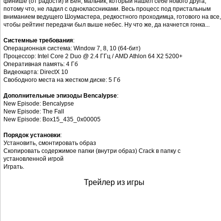
финише (от радости) и Бен, мальчик, который нашел себе нового друга,
потому что, не ладил с одноклассниками. Весь процесс под пристальным
вниманием ведущего Шоумастера, редкостного проходимца, готового на все,
чтобы рейтинг передачи был выше небес. Ну что же, да начнется гонка...
Системные требования
:
Операционная система: Window 7, 8, 10 (64-бит)
Процессор: Intel Core 2 Duo @ 2.4 ГГц / AMD Athlon 64 X2 5200+
Оперативная память: 4 Гб
Видеокарта: DirectX 10
Свободного места на жестком диске: 5 Гб
Дополнительные эпизоды Bencalypse
:
New Episode: Bencalypse
New Episode: The Fall
New Episode: Box15_435_0x00005
Порядок установки
:
Установить, смонтировать образ
Скопировать содержимое папки (внутри образ) Crack в папку с
установленной игрой
Играть.
Трейлер из игры