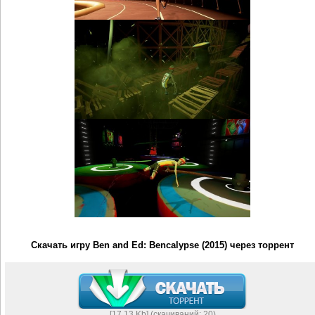
Скачать игру Ben and Ed: Bencalypse (2015) через торрент
[17,13 Kb] (cкачиваний: 20)