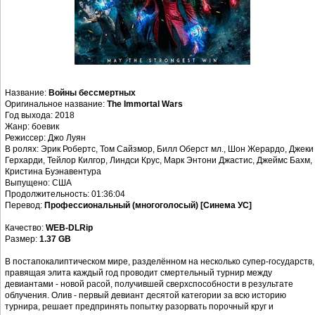
Название:
Войны бессмертных
Оригинальное название:
The Immortal Wars
Год выхода: 2018
Жанр: боевик
Режиссер: Джо Луян
В ролях: Эрик Робертс, Том Сайзмор, Билл Оберст мл., Шон Жерардо, Джеки
Герхарди, Тейлор Килгор, Линдси Крус, Марк Энтони Джастис, Джеймс Бахм,
Кристина Буэнавентура
Выпущено: США
Продолжительность: 01:36:04
Перевод:
Профессиональный (многоголосый) [Синема УС]
Качество:
WEB-DLRip
Размер:
1.37 GB
В постапокалиптическом мире, разделённом на несколько супер-государств,
правящая элита каждый год проводит смертельный турнир между
девиантами - новой расой, получившей сверхспособности в результате
облучения. Олив - первый девиант десятой категории за всю историю
турнира, решает предпринять попытку разорвать порочный круг и