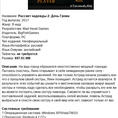
Название:
Рассвет надежды 2: Дочь Грома
Год выпуска: 2017
Жанр: Я ищу
Разработчик: Mad Head Games
Издатель: BigFishGames
Платформа: PC
Тип издания: Неофициальный
Язык Интерфейса: русский
Язык Озвучки: английский
Таблетка:
не требуется
Размер:
697.91 MB
Описание
: На ваш город обрушился неестественно мощный торнадо.
Пытаясь спастись, Линн открывает в себе невиданную ранее силу -
способность управлять молнией. Но как только Астрид начала узнавать кое-
что о прошлом своей сестры, Линн похищают. Астрид остается взаперти. В
результате этих событий вы узнаете о мистическом заговоре вокруг вашей
сестры и теперь надо сделать все необходимое, чтобы раскрыть его или же
вы можете потерять свою сестру навсегда. Сможете ли вы справиться с
поставленной задачей, воспользовавшись силой молнии, помочь Астрид
выбраться и спасти свою сестру и свой мир или нет, зависит только от вас.
Системные требования
:
? Операционная система: Windows XP/Vista/7/8/10
? Процессор: Pentium 4 2 ГГц