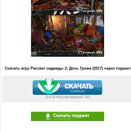
Скачать игру Рассвет надежды 2: Дочь Грома (2017) через торрент
[14,56 Kb] (cкачиваний: 34)