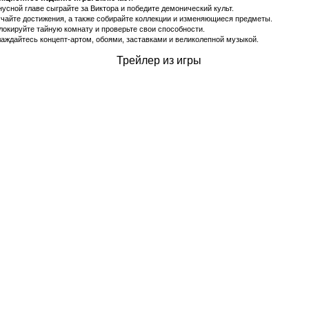
нусной главе сыграйте за Виктора и победите демонический культ.
учайте достижения, а также собирайте коллекции и изменяющиеся предметы.
блокируйте тайную комнату и проверьте свои способности.
лаждайтесь концепт-артом, обоями, заставками и великолепной музыкой.
Трейлер из игры