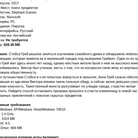
ыпуска: 2017
 Квест, поиск предметов
ботчик: Elephant Games
ель: Nevosoft
орма: PC
здания: Пиратка
интерфейса: Русский
озвучки: Английский
тка:
Не требуется
р:
828.38 MB
ание
: Стейси Грей решила заняться изучением семейного древа и обнаружила любоп
мацию, которая привела ее в маленький городок под названием Грейвич. Один из ее п
р Грей жил здесь много лет назад, однако местные жители были о нем не высокого мне
побаивались. Виктор был ученым, весть о том, что он воскресил свою жену из мертвых
овала общественность.
 о путешествии Стейси и о ее попытках вернуться в прошлое, Анна Грей сильно обеспо
авшая из ада жена Виктора веками таила сильную обиду, и сейчас жизни девушки угро
зная опасность. Таинственный монстр разгуливает по улицам города, страстно желая
тить. Найдите способ остановить призрака прошлого и спасти племянницу в новой час
ванных приключений с поиском скрытых предметов.
мные требования
:
 Windows XP/Windows Vista/Windows 7/8/10
: 1.4 GHz
: 1024 MB
tX: 9.0
 Drive: 969 MB
кционное издание игры включает
: