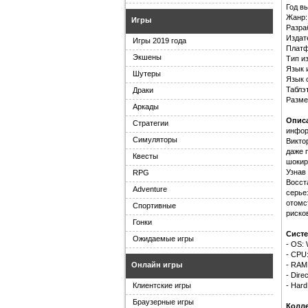
Год в
Жанр:
Игры
Разра
Издат
Игры 2019 года
Платф
Экшены
Тип и
Язык 
Шутеры
Язык 
Таблэ
Драки
Разме
Аркады
Опис
Стратегии
инфор
Симуляторы
Викто
даже 
Квесты
шокир
Узнав
RPG
Восст
Adventure
серье
отомс
Спортивные
риско
Гонки
Систе
Ожидаемые игры
- OS:
- CPU
- RAM
Онлайн игры
- Direc
- Hard
Клиентские игры
Браузерные игры
Колле