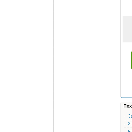
Пох
За
За
Ri