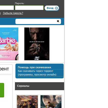
Пароль:
я
|
Забыли пароль?
Помощь при скачивании
.
рент
Как скачивать через торрент
(программы, просмотр онлайн)
Сериалы