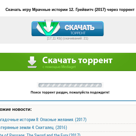
Скачать игру Мрачные истории 12. Грейвитч (2017) через торрент
[17,11 Kb] (cкачиваний: 21)
Поиск торрент раздач, пожалуйста подождите!
ожие новости:
гадочные истории 8: Опасные желания. (2017)
терянные земли 4: Скиталец. (2016)
te of Passage: The Sword and the Fury (2017)