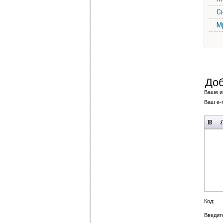
С
М
Доб
Ваше и
Ваш e-m
Код:
Введите