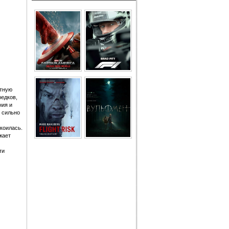
ытную
редков,
ния и
 сильно
коилась.
жает
ти