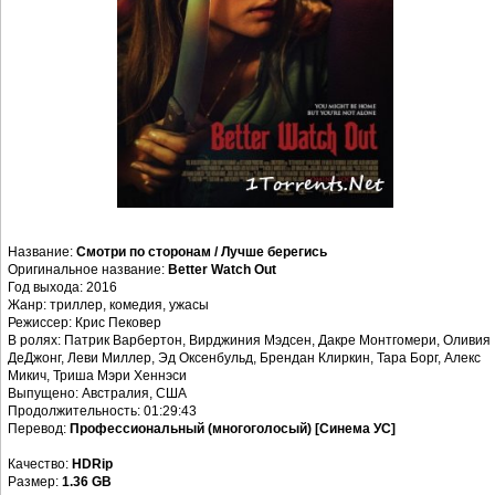
Название:
Смотри по сторонам / Лучше берегись
Оригинальное название:
Better Watch Out
Год выхода: 2016
Жанр: триллер, комедия, ужасы
Режиссер: Крис Пековер
В ролях: Патрик Варбертон, Вирджиния Мэдсен, Дакре Монтгомери, Оливия
ДеДжонг, Леви Миллер, Эд Оксенбульд, Брендан Клиркин, Тара Борг, Алекс
Микич, Триша Мэри Хеннэси
Выпущено: Австралия, США
Продолжительность: 01:29:43
Перевод:
Профессиональный (многоголосый) [Синема УС]
Качество:
HDRip
Размер:
1.36 GB