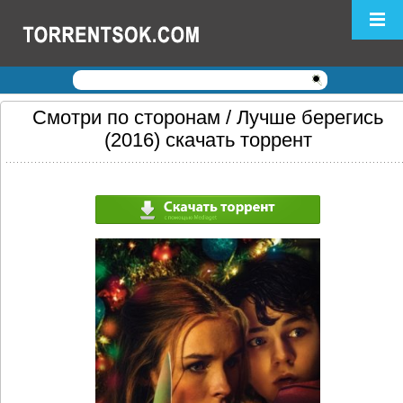
Логин:
Пароль:
Регистрация
|
Забыли пароль?
Смотри по сторонам / Лучше берегись
(2016) скачать торрент